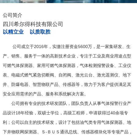
公司简介
四川希尔得科技有限公司
以精立业 以质取胜
公司成立于2016年，实缴注册资金5600万，是一家集研发、生
产、销售、服务于一体的高新技术企业，专注于工业及商业用途点型
可燃气体探测器、家用可燃气体探测器，气体检测报警设备、工业仪
表、电磁式燃气紧急切断阀、自闭阀、激光云台、激光遥测仪、地下
井、防爆电器、智慧物联产品、传感器等，致力于为客户提供满足其
安全应用需求的产品、服务和系统解决方案。
公司拥有专业的技术研发团队，团队负责人从事气体报警行业产
品设计18年经验，双硕士学位，高级工程师，申请获得过40余项专
利；公司以自主的技术研发，设计了包括油气类专用气体探测器、地
下井物联网探测器、Ｓ-ＢＵＳ通讯总线、传感器模块化等专项产品，