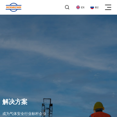

EN
RU
关于我们
关于我们
企业文化
企业文化
工商业气体探测器
发展历程
工商业气体探测器
发展历程
气体报警控制器
荣誉资质
气体报警控制器
企业资质
地下管网
家用气体探测器
地下管网
家用气体探测器
石油化工
便携式探测器
解决方案
石油化工
便携式探测器
公司公告
家庭用气
阀门系列
公司公告
家庭用气
成为气体安全行业标杆企业
阀门系列
新闻动态
市政领域
其他产品