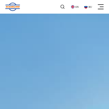

EN
RU
关于我们
关于我们
企业文化
企业文化
工商业气体探测器
发展历程
工商业气体探测器
发展历程
气体报警控制器
荣誉资质
气体报警控制器
企业资质
地下管网
家用气体探测器
地下管网
家用气体探测器
石油化工
便携式探测器
石油化工
便携式探测器
公司公告
家庭用气
阀门系列
公司公告
家庭用气
阀门系列
新闻动态
市政领域
其他产品