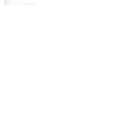
201
2019
单位称
2月:自
5月:新厂区搬迁，成立电装事业部;
个销售大
6-10月∶入围中燃集团、昆仑燃气、