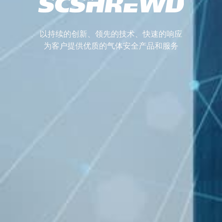
以持续的创新、领先的技术、快速的响应
以持续的创新、领先的技术、快速的响应
为客户提供优质的气体安全产品和服务
为客户提供优质的气体安全产品和服务