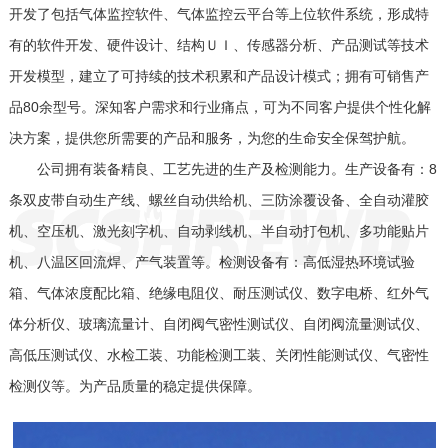
开发了包括气体监控软件、气体监控云平台等上位软件系统，形成特
有的软件开发、硬件设计、结构ＵＩ、传感器分析、产品测试等技术
开发模型，建立了可持续的技术积累和产品设计模式；拥有可销售产
品80余型号。深知客户需求和行业痛点，可为不同客户提供个性化解
决方案，提供您所需要的产品和服务，为您的生命安全保驾护航。
公司拥有装备精良、工艺先进的生产及检测能力。生产设备有：8
条双皮带自动生产线、螺丝自动供给机、三防涂覆设备、全自动灌胶
机、空压机、激光刻字机、自动剥线机、半自动打包机、多功能贴片
机、八温区回流焊、产气装置等。检测设备有：高低湿热环境试验
箱、气体浓度配比箱、绝缘电阻仪、耐压测试仪、数字电桥、红外气
体分析仪、玻璃流量计、自闭阀气密性测试仪、自闭阀流量测试仪、
高低压测试仪、水检工装、功能检测工装、关闭性能测试仪、气密性
检测仪等。为产品质量的稳定提供保障。