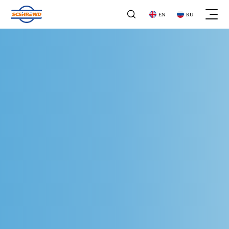

EN
RU
关于我们
关于我们
企业文化
企业文化
工商业气体探测器
发展历程
工商业气体探测器
发展历程
气体报警控制器
荣誉资质
气体报警控制器
企业资质
地下管网
家用气体探测器
地下管网
家用气体探测器
石油化工
便携式探测器
石油化工
便携式探测器
公司公告
家庭用气
阀门系列
公司公告
家庭用气
阀门系列
新闻动态
市政领域
其他产品