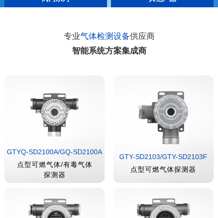
电磁式燃气紧急切断阀
管道燃气自闭阀
工业电磁阀
激光甲烷智能检测仪-地下井
云台式激光甲烷探测器
专业
气体检测设备
供应商
智能系统方案集成商
GTYQ-SD2100A/GQ-SD2100A
GTY-SD2103/GTY-SD2103F
点型可燃气体/有毒气体
点型可燃气体探测器
探测器