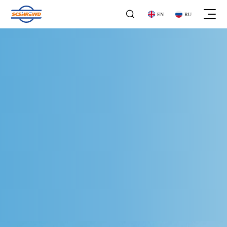

EN
RU
关于我们
关于我们
企业文化
企业文化
工商业气体探测器
发展历程
工商业气体探测器
发展历程
气体报警控制器
荣誉资质
气体报警控制器
企业资质
地下管网
家用气体探测器
地下管网
家用气体探测器
石油化工
便携式探测器
石油化工
便携式探测器
公司公告
家庭用气
阀门系列
公司公告
家庭用气
阀门系列
新闻动态
市政领域
其他产品