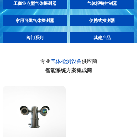
工商业点型气体探测器
气体报警控制器
家用可燃气体探测器
便携式探测器
阀门系列
其他产品
电磁式燃气紧急切断阀
管道燃气自闭阀
工业电磁阀
激光甲烷智能检测仪-地下井
云台式激光甲烷探测器
专业
气体检测设备
供应商
智能系统方案集成商