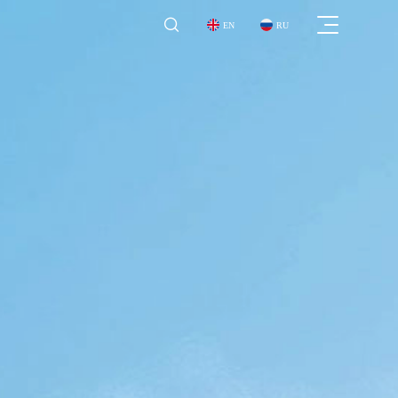

EN
RU