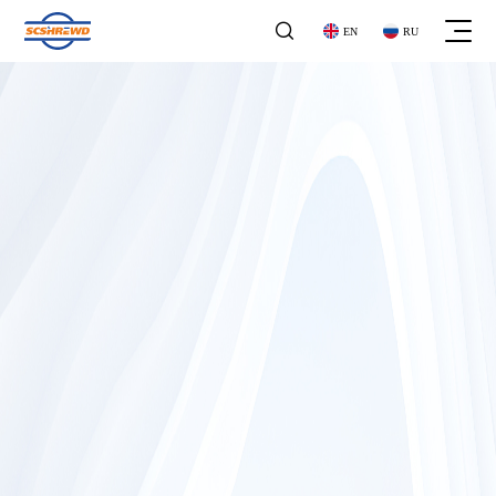

EN
RU
关于我们
关于我们
企业文化
企业文化
工商业气体探测器
发展历程
工商业气体探测器
发展历程
气体报警控制器
荣誉资质
气体报警控制器
企业资质
地下管网
家用气体探测器
地下管网
家用气体探测器
石油化工
便携式探测器
石油化工
便携式探测器
公司公告
家庭用气
阀门系列
公司公告
家庭用气
阀门系列
新闻动态
市政领域
其他产品