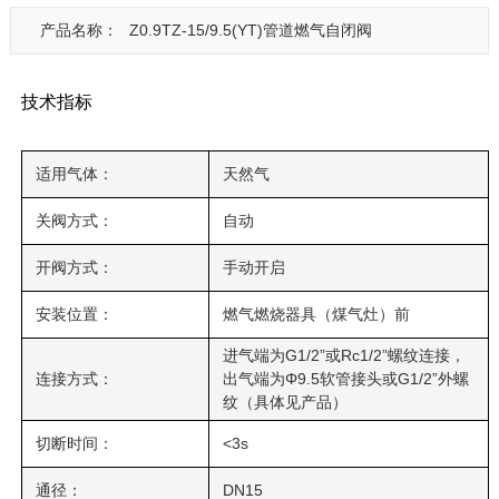
产品名称：
Z0.9TZ-15/9.5(YT)管道燃气自闭阀
技术指标
适用气体：
天然气
关阀方式：
自动
开阀方式：
手动开启
安装位置：
燃气燃烧器具（煤气灶）前
进气端为G1/2”或Rc1/2”螺纹连接，
连接方式：
出气端为Φ9.5软管接头或G1/2”外螺
纹（具体见产品）
切断时间：
<3s
通径：
DN15