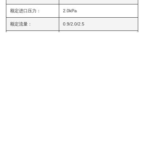
额定进口压力：
2.0kPa
额定流量：
0.9/2.0/2.5
最大进口压力：
小于10kPa
欠压自动关闭压力：
0.8±0.2kPa
超压自动关闭压力：
8±2 kPa
不应大于额定流量的2倍（具体见选
过流关闭流量：
型表）