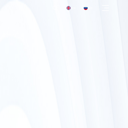

EN
RU