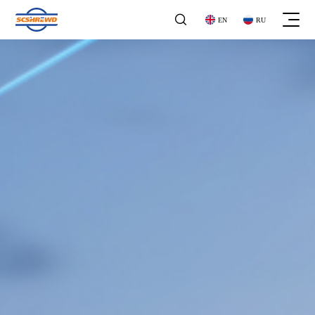

EN
RU
关于我们
关于我们
企业文化
企业文化
工商业气体探测器
发展历程
工商业气体探测器
发展历程
气体报警控制器
荣誉资质
气体报警控制器
企业资质
地下管网
家用气体探测器
地下管网
家用气体探测器
石油化工
便携式探测器
石油化工
便携式探测器
公司公告
家庭用气
阀门系列
公司公告
家庭用气
阀门系列
新闻动态
市政领域
其他产品